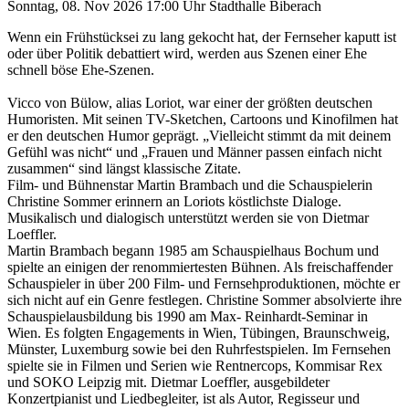
Sonntag, 08. Nov 2026
17:00 Uhr
Stadthalle Biberach
Wenn ein Frühstücksei zu lang gekocht hat, der Fernseher kaputt ist
oder über Politik debattiert wird, werden aus Szenen einer Ehe
schnell böse Ehe-Szenen.
Vicco von Bülow, alias Loriot, war einer der größten deutschen
Humoristen. Mit seinen TV-Sketchen, Cartoons und Kinofilmen hat
er den deutschen Humor geprägt. „Vielleicht stimmt da mit deinem
Gefühl was nicht“ und „Frauen und Männer passen einfach nicht
zusammen“ sind längst klassische Zitate.
Film- und Bühnenstar Martin Brambach und die Schauspielerin
Christine Sommer erinnern an Loriots köstlichste Dialoge.
Musikalisch und dialogisch unterstützt werden sie von Dietmar
Loeffler.
Martin Brambach begann 1985 am Schauspielhaus Bochum und
spielte an einigen der renommiertesten Bühnen. Als freischaffender
Schauspieler in über 200 Film- und Fernsehproduktionen, möchte er
sich nicht auf ein Genre festlegen. Christine Sommer absolvierte ihre
Schauspielausbildung bis 1990 am Max- Reinhardt-Seminar in
Wien. Es folgten Engagements in Wien, Tübingen, Braunschweig,
Münster, Luxemburg sowie bei den Ruhrfestspielen. Im Fernsehen
spielte sie in Filmen und Serien wie Rentnercops, Kommisar Rex
und SOKO Leipzig mit. Dietmar Loeffler, ausgebildeter
Konzertpianist und Liedbegleiter, ist als Autor, Regisseur und