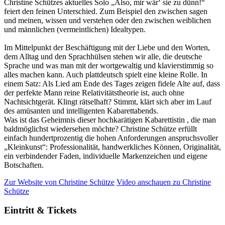
Christine Schützes aktuelles Solo „Also, mir wär‘ sie zu dünn!“
feiert den feinen Unterschied. Zum Beispiel den zwischen sagen
und meinen, wissen und verstehen oder den zwischen weiblichen
und männlichen (vermeintlichen) Idealtypen.
Im Mittelpunkt der Beschäftigung mit der Liebe und den Worten,
dem Alltag und den Sprachhülsen stehen wir alle, die deutsche
Sprache und was man mit der wortgewaltig und klavierstimmig so
alles machen kann. Auch plattdeutsch spielt eine kleine Rolle. In
einem Satz: Als Lied am Ende des Tages zeigen fidele Alte auf, dass
der perfekte Mann reine Relativitätstheorie ist, auch ohne
Nachtsichtgerät. Klingt rätselhaft? Stimmt, klärt sich aber im Lauf
des amüsanten und intelligenten Kabarettabends.
Was ist das Geheimnis dieser hochkarätigen Kabarettistin , die man
baldmöglichst wiedersehen möchte? Christine Schütze erfüllt
einfach hundertprozentig die hohen Anforderungen anspruchsvoller
„Kleinkunst“: Professionalität, handwerkliches Können, Originalität,
ein verbindender Faden, individuelle Markenzeichen und eigene
Botschaften.
Zur Website
von Christine Schütze
Video anschauen
zu Christine
Schütze
Eintritt & Tickets